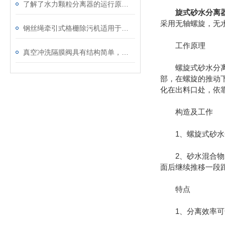
了解了水力颗粒分离器的运行原理你就知道它的技术优势了
旋式砂水分离
采用无轴螺旋，无
钢丝绳牵引式格栅除污机适用于含有大颗粒固体的废水处理场合
工作原理
真空冲洗隔膜阀具有结构简单，维护方便的特点
螺旋式砂水分离器
部，在螺旋的推动
化在出料口处，依
构造及工作
1、螺旋式砂水分
2、砂水混合物从
面后继续推移一段
特点
1、分离效率可达9