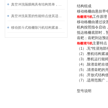
真空冲洗隔膜阀具有结构简单，维护方便的特点
结构组成
移动格栅由悬挂早
真空冲洗装置的性能特点使其适用于哪些领域？
工作原理
格栅清污机
移动格栅由通过设
机构按照指令启动
移动抓斗式格栅除污机结构紧凑，操作简便
抵达格栅底部时，
齿耙；齿耙到达预
主要特点
格栅清污机
（1）.无*性浸泡
（2）.整机结构紧
（3）.整机运行能
（4）.除渣齿耙
（5）.清渣齿耙
（6）.开放式结构
（7）.适用范围
型号说明