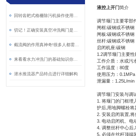
液控上开门
简介
回转齿耙式格栅除污机操作使用的技术指导思路
调节堰门主要零部
闸框:碳钢或不锈钢
切记！正确安装真空冲洗阀门是构建高可靠性真空系统的关键
闸板:碳钢或不锈钢
丝杆:碳钢或不锈钢
截流阀的作用真神奇!很多人都需要,赶快学习一下
启闭机座:碳钢
1.2调节堰门主要性
来看看水力冲洗门的基础知识你了解多少
工作介质：水或污
工作温度：80度
潜水推流器产品特点进行详细解构
使用压力：0.1MPa
泄漏量：1.25L/min
调节堰门安装与调试
1. 将堰门的门框
护后,用地脚螺栓将
2. 安装启闭装置
3. 电动启闭机、
4. 调整丝杆中心
5. 必须在丝杆顶