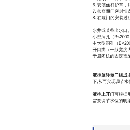
6. 安装丝杆护罩
7. 检查堰门密封
8. 在堰门的安装
水井或某些出水口
小型洞孔（B<20
中大型洞孔（B<2
开口类（一般宽度大
于启闭机的固定需
液控旋转堰门组成
下,从而实现调节水
液控上开门
可根据
需要调节水位的明