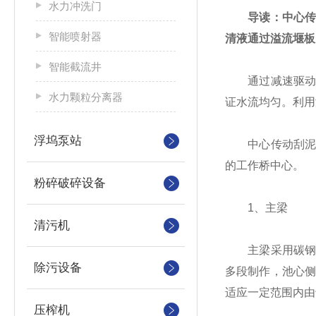
水力冲洗门
导读：
中心
智能喷射器
清液通过溢流堰板
智能截流井
通过减速驱动和
水力颗粒分离器
证水流均匀。利用
浮坞泵站
中心传动刮泥机
的工作桥中心。
粉碎破碎设备
1、主梁
清污机
主梁采用碳钢方钢
除污设备
多段制作，池心
适应一定范围内由
压榨机