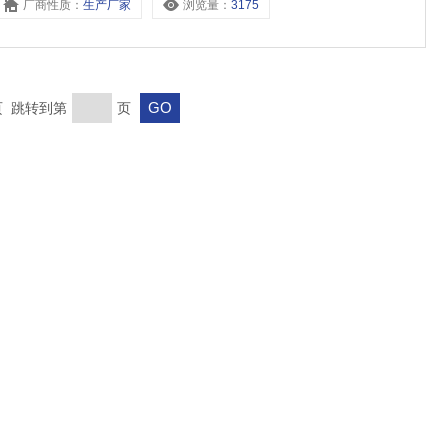
厂商性质：
生产厂家
浏览量：
3175
末页 跳转到第
页