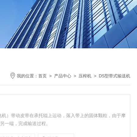
我的位置：
首页
>
产品中心
>
压榨机
>
DS型带式输送机
电机）带动皮带在承托辊上运动，落入带上的固体颗粒，由于摩
的另一端，完成输送过程。