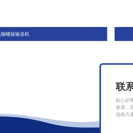
无轴螺旋输送机
联
贴心的
参观，
选购方