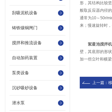
形，其结构比较
般取反应器内径的2/
刮吸泥机设备
通常为10～50
来；慢速旋转时，
铸铁镶铜闸门
搅拌和推流设备
絮凝池搅拌
壁，其底部的形
自动加药装置
加一些立叶和横梁
泵类设备
上一篇：
沉砂吸砂设备
潜水泵