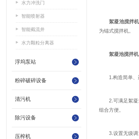
水力冲洗门
智能喷射器
絮凝池搅拌
智能截流井
为锚式搅拌机。
水力颗粒分离器
絮凝池搅拌机
浮坞泵站
1.构造简单、
粉碎破碎设备
清污机
2.可满足絮凝
组合方便。
除污设备
3.设置无级调
压榨机