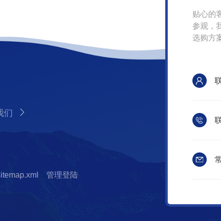
贴心的
参观，
选购方
我们
联
常
sitemap.xml
管理登陆