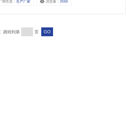
厂商性质：
生产厂家
浏览量：
3566
末页 跳转到第
页