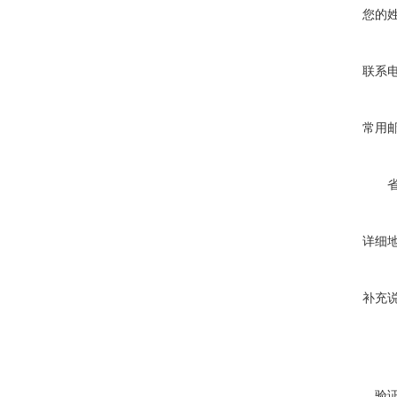
您的
联系
常用
详细
补充
验