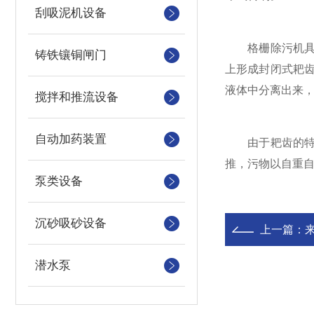
刮吸泥机设备
格栅除污机具体
铸铁镶铜闸门
上形成封闭式耙
液体中分离出来
搅拌和推流设备
自动加药装置
由于耙齿的特殊
推，污物以自重
泵类设备
沉砂吸砂设备
上一篇：
潜水泵