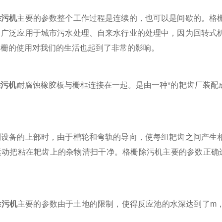
除污机
主要的参数整个工作过程是连续的，也可以是间歇的。格
，广泛应用于城市污水处理、自来水行业的处理中，因为回转式
格栅的使用对我们的生活也起到了非常的影响。
除污机
耐腐蚀橡胶板与栅框连接在一起。是由一种*的耙齿厂装配
。
备的上部时，由于槽轮和弯轨的导向，使每组耙齿之间产生相
运动把粘在耙齿上的杂物清扫干净。格栅除污机主要的参数正确选
除污机
主要的参数由于土地的限制，使得反应池的水深达到了m