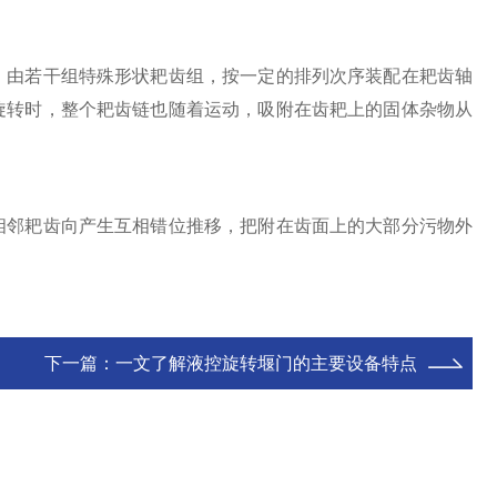
由若干组特殊形状耙齿组，按一定的排列次序装配在耙齿轴
旋转时，整个耙齿链也随着运动，吸附在齿耙上的固体杂物从
邻耙齿向产生互相错位推移，把附在齿面上的大部分污物外
下一篇：
一文了解液控旋转堰门的主要设备特点