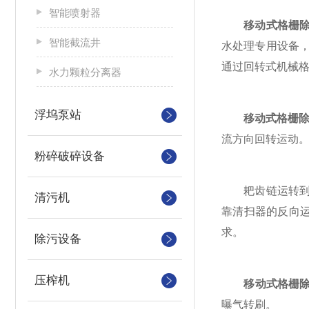
智能喷射器
移动式格栅
智能截流井
水处理专用设备
通过回转式机械
水力颗粒分离器
浮坞泵站
移动式格栅
流方向回转运动
粉碎破碎设备
耙齿链运转到设
清污机
靠清扫器的反向
求。
除污设备
压榨机
移动式格栅
曝气转刷。