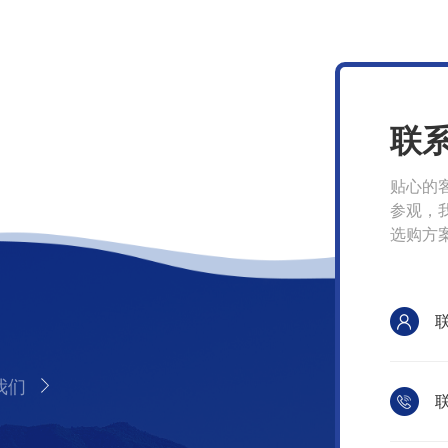
联
贴心的
参观，
选购方
我们
联