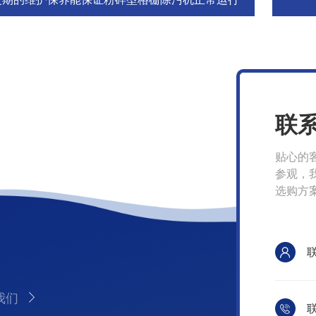
联
贴心的
参观，
选购方
我们
联