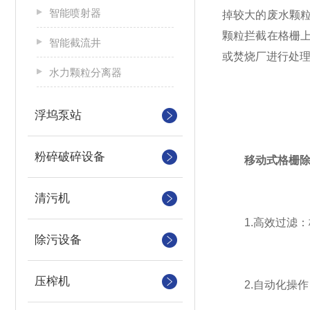
智能喷射器
掉较大的废水颗
颗粒拦截在格栅
智能截流井
或焚烧厂进行处
水力颗粒分离器
浮坞泵站
粉碎破碎设备
移动式格栅
清污机
1.高效过滤：
除污设备
压榨机
2.自动化操作