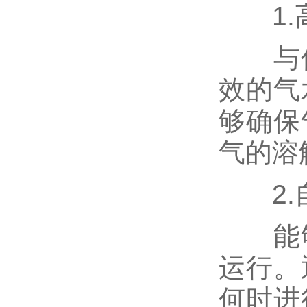
1.
与传
效的气
够确保
气的溶
2.
能够
运行。
何时进