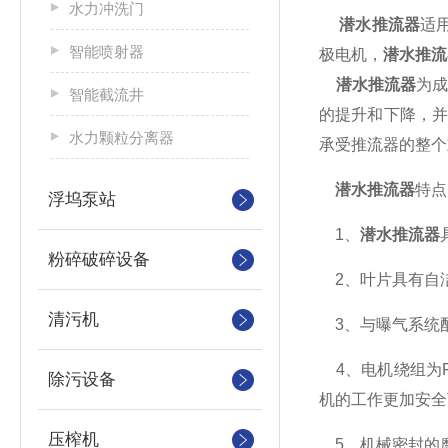
水力冲洗门
潜水推流器
适
智能喷射器
极电机，
潜水推流
潜水推流器
为
智能截流井
的提升和下降，
水力颗粒分离器
承受推流器的整个
潜水推流器
特点
浮坞泵站
1、
潜水推流器
粉碎破碎设备
2、叶片具有自
清污机
3、与曝气系统
4、电机绕组为F
除污设备
机的工作更加安全
压榨机
5、机械密封的