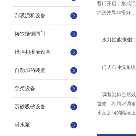
蓄门开启，形成强
冲洗效果非常好，
刮吸泥机设备
铸铁镶铜闸门
水力拦蓄冲洗门
搅拌和推流设备
门式自冲洗系统安
自动加药装置
泵类设备
调蓄池排空后残
首先，将雨水调
沉砂吸砂设备
水室之间的隔墙上
潜水泵