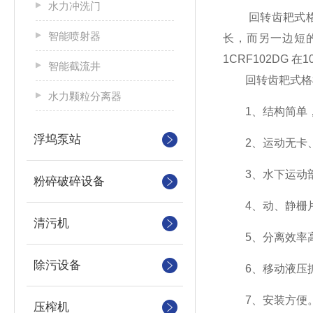
水力冲洗门
回转齿耙式格栅
智能喷射器
长，而另一边短
1CRF102DG 
智能截流井
回转齿耙式格栅
水力颗粒分离器
1、结构简单，
浮坞泵站
2、运动无卡、
3、水下运动部
粉碎破碎设备
4、动、静栅片
清污机
5、分离效率高
除污设备
6、移动液压抓
7、安装方便。
压榨机