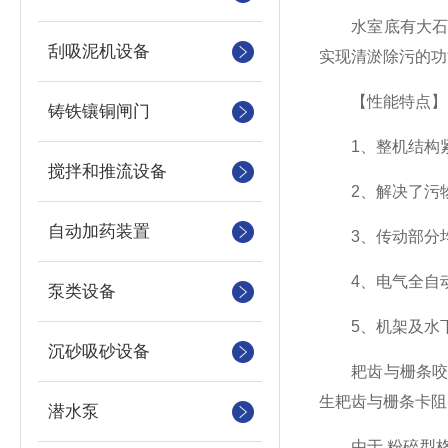
水室底有大石块
刮吸泥机设备
实现清淤除污的功
【性能特点】
铸铁镶铜闸门
1、整机结构紧
搅拌和推流设备
2、解决了污物
自动加药装置
3、传动部分均
4、电气全自动
泵类设备
5、机架及水下
沉砂吸砂设备
耙齿与栅条咬合
生耙齿与栅条卡阻
潜水泵
由于 粉碎型格