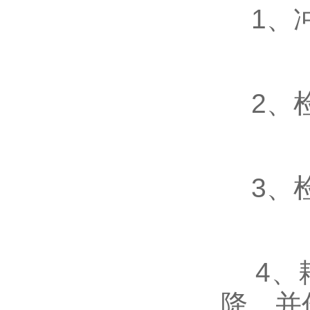
1、冲
2、检
3、检
4、耙
降，并