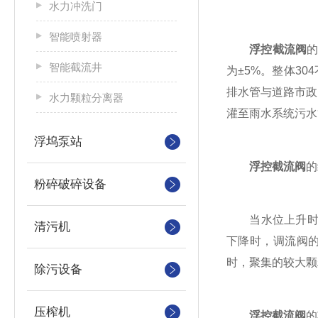
水力冲洗门
智能喷射器
浮控截流阀
智能截流井
为±5%。整体3
排水管与道路市政
水力颗粒分离器
灌至雨水系统污水
浮坞泵站
浮控截流阀
的
粉碎破碎设备
当水位上升时，
清污机
下降时，调流阀
时，聚集的较大颗
除污设备
压榨机
浮控截流阀
的