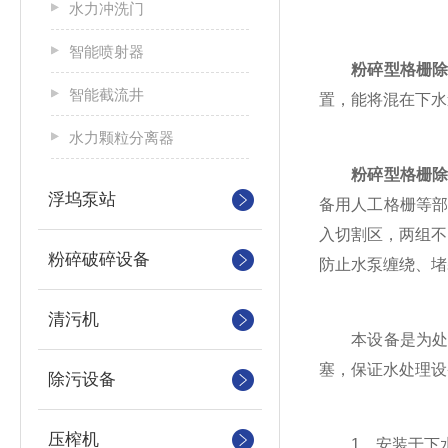
水力冲洗门
智能喷射器
粉碎型格栅
智能截流井
置，能将混在下水
水力颗粒分离器
粉碎型格栅
浮坞泵站
备用人工格栅等
入切割区，两组不
粉碎破碎设备
防止水泵缠绕、堵
清污机
本设备是为处理
塞，保证水处理设
除污设备
压榨机
1、安装于下水