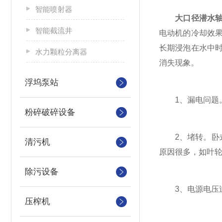
智能喷射器
大口径潜水
智能截流井
电动机的冷却效
长期浸泡在水中
水力颗粒分离器
消失现象。
浮坞泵站
1、漏电问题。
粉碎破碎设备
2、堵转。卧式
清污机
原因很多，如叶
除污设备
3、电源电压过
压榨机