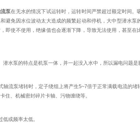
轴流泵
在无水的情况下试运转时，运转时间严禁超过额定时间。
果和避免因水位波动太大造成的频繁起动和停机，大中型潜水泵
时，即使不使用，绝缘值也会逐渐下降，导致无法使用，甚至在
潜水泵的特点是机泵一体，并一起没入水中，所以漏电问题是
轴流泵堵转时，定子绕组上将产生5~7倍于正常满载电流的堵
轮卡住、机械密封碎片卡轴、污物缠绕等。
低或频率太低。