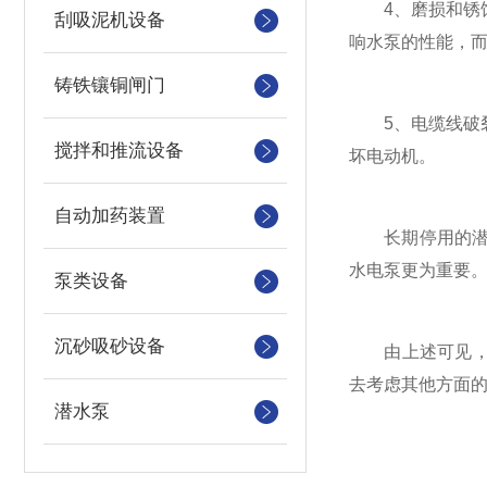
4、磨损和锈蚀
刮吸泥机设备
响水泵的性能，
铸铁镶铜闸门
5、电缆线破裂
搅拌和推流设备
坏电动机。
自动加药装置
长期停用的潜水
水电泵更为重要
泵类设备
沉砂吸砂设备
由上述可见，当
去考虑其他方面
潜水泵