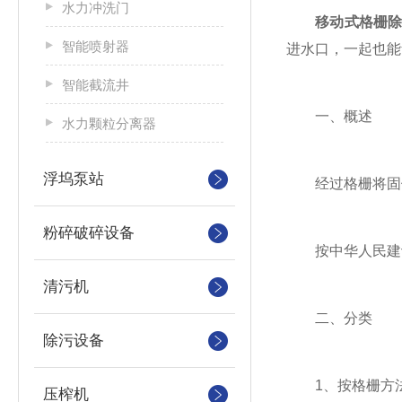
水力冲洗门
移动式格栅
智能喷射器
进水口，一起也能
智能截流井
一、概述
水力颗粒分离器
浮坞泵站
经过格栅将固体
粉碎破碎设备
按中华人民建设
清污机
二、分类
除污设备
1、按格栅方
压榨机