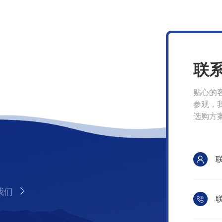
联
贴心的
参观，
选购方
我们
联