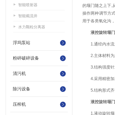
智能喷射器
的堰门随之上下
操作两种调节方
智能截流井
用于各类氧化沟
水力颗粒分离器
液控旋转堰
浮坞泵站
1.通经内水流
2.主体材料为
粉碎破碎设备
3.结构强度针
清污机
4.采用精密加工的
除污设备
5.结构形式齐
液控旋转堰
压榨机
1.液动旋转堰