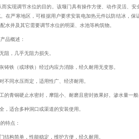
,从而实现调节水位的目的。该堰门具有操作方便、动作灵活、安
式。在严寒地区，可根据用户要求安装电加热元件以防结冰，保
，配水井及其它需要调节水位的明渠、水池等构筑物。
门
产品概述：
无阻，几乎无阻力损失。
灰铸铁（或球铁）经过内应力消除，经久耐用无变形。
对不同水压而定，适用性广、经济耐用。
青铜硬止水密封，摩阻小、耐磨且密封效果好。渗水量一般小于0.72
全，适合多种洞口或渠道的安装使用。
门
的特点：
门结构简单，性能稳定，维护方便，经久耐用。