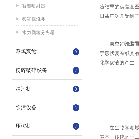
智能喷射器
验结果的偏差甚
日益广泛并受到
智能截流井
水力颗粒分离器
真空冲洗装
浮坞泵站
于形状复杂或具
化学废液的产生
粉碎破碎设备
清污机
除污设备
压榨机
在生物学领域中
养基。传统的手