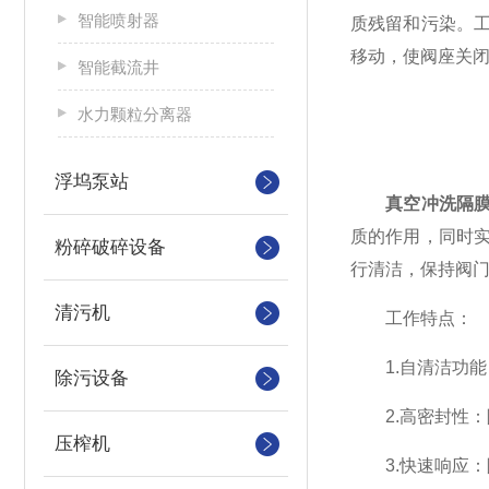
智能喷射器
质残留和污染。
移动，使阀座关
智能截流井
水力颗粒分离器
浮坞泵站
真空冲洗隔
质的作用，同时
粉碎破碎设备
行清洁，保持阀
清污机
工作特点：
1.自清洁功能
除污设备
2.高密封性：
压榨机
3.快速响应：