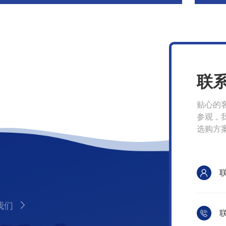
联
贴心的
参观，
选购方
我们
联