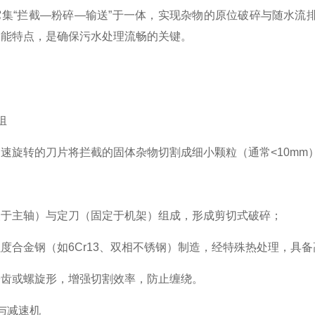
集“拦截—粉碎—输送”于一体，实现杂物的原位破碎与随水流
功能特点，是确保污水处理流畅的关键。
组
旋转的刀片将拦截的固体杂物切割成细小颗粒（通常<10mm
：
主轴）与定刀（固定于机架）组成，形成剪切式破碎；
合金钢（如6Cr13、双相不锈钢）制造，经特殊热处理，具备
或螺旋形，增强切割效率，防止缠绕。
与减速机