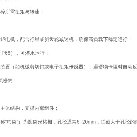
所需扭矩与转速；
电机，配合行星或斜齿轮减速机，确保高负载下稳定运行；
P68），可潜水运行；
置（如机械剪切销或电子扭矩传感器），遇硬物卡阻时自动反
流栅筒
体结构，支撑内部组件；
筛筒”）为圆筒形格栅，孔径通常6–20mm，拦截大于孔径的