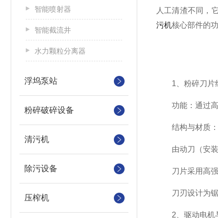
智能喷射器
人工清渣不同，它
污机
核心部件的
智能截流井
水力颗粒分离器
浮坞泵站
1、粉碎刀片
功能：通过高速
粉碎破碎设备
结构与材质
清污机
由动刀（安装于
除污设备
刀片采用高强度
刀刃设计为锯齿
压榨机
2、驱动电机