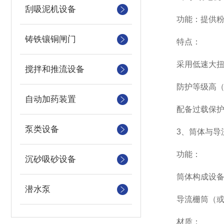
刮吸泥机设备
功能：提供粉碎
铸铁镶铜闸门
特点：
采用低速大扭矩
搅拌和推流设备
防护等级高（I
自动加药装置
配备过载保护装
泵类设备
3、筒体与导
功能：
沉砂吸砂设备
筒体构成设备主
潜水泵
导流栅筒（或称“
材质：