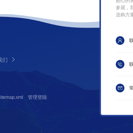
贴心的
参观，
选购方
我们
联
常
sitemap.xml
管理登陆