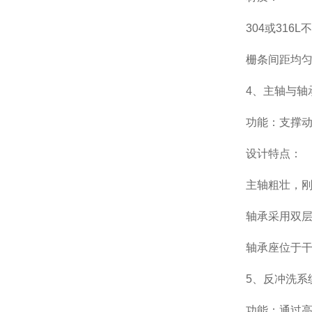
304或316L
栅条间距均匀
4、主轴与轴
功能：支撑动刀
设计特点：
主轴粗壮，刚性
轴承采用双层密
轴承座位于干井
5、反冲洗系
功能：通过高压